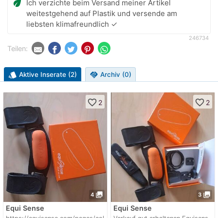
eco
Ich verzichte beim Versand meiner Artikel
weitestgehend auf Plastik und versende am
liebsten klimafreundlich ✓
246734
Teilen:
style
Aktive Inserate (2)
handshake
Archiv (0)
favorite_border
favorite_border
2
2
photo_library
photo_library
4
3
Equi Sense
Equi Sense