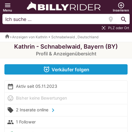
menu
add_circle_outline
Menu
Inserieren
location_on
search
PLZ oder Ort
center_focus_strong
home
Anzeigen von Kathrin • Schnabelwaid , Deutschland
Kathrin - Schnabelwaid, Bayern (BY)
Profil & Anzeigenübersicht
alarm_add
Verkäufer folgen
date_range
Aktiv seit 05.11.2023
mood
Bisher keine Bewertungen
local_offer
chevron_right
2 Inserate online
people
1 Follower