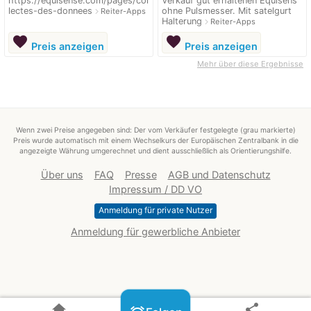
https://equisense.com/pages/col
Verkauf gut erhaltenen Equisens
lectes-des-donnees
ohne Pulsmesser. Mit satelgurt
navigate_next
Reiter-Apps
Halterung
navigate_next
Reiter-Apps
favorite
favorite
Preis anzeigen
Preis anzeigen
Mehr über diese Ergebnisse
Wenn zwei Preise angegeben sind: Der vom Verkäufer festgelegte (grau markierte)
Preis wurde automatisch mit einem Wechselkurs der Europäischen Zentralbank in die
angezeigte Währung umgerechnet und dient ausschließlich als Orientierungshilfe.
Über uns
FAQ
Presse
AGB und Datenschutz
Impressum / DD VO
Anmeldung für private Nutzer
Anmeldung für gewerbliche Anbieter
home
share