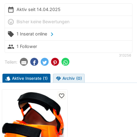
date_range
Aktiv seit 14.04.2025
mood
Bisher keine Bewertungen
local_offer
chevron_right
1 Inserat online
people
1 Follower
313256
Teilen:
style
Aktive Inserate (1)
handshake
Archiv (0)
favorite_border