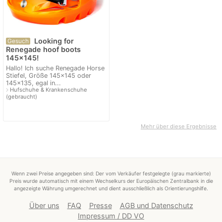
Looking for
Gesuch
Renegade hoof boots
145x145!
Hallo! Ich suche Renegade Horse
Stiefel, Größe 145x145 oder
145x135, egal in...
navigate_next
Hufschuhe & Krankenschuhe
(gebraucht)
Mehr über diese Ergebnisse
Wenn zwei Preise angegeben sind: Der vom Verkäufer festgelegte (grau markierte)
Preis wurde automatisch mit einem Wechselkurs der Europäischen Zentralbank in die
angezeigte Währung umgerechnet und dient ausschließlich als Orientierungshilfe.
Über uns
FAQ
Presse
AGB und Datenschutz
Impressum / DD VO