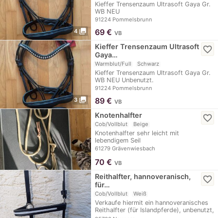
Kieffer Trensenzaum Ultrasoft Gaya Gr.
WB NEU
91224 Pommelsbrunn
photo_library
69
€
4
VB
Kieffer Trensenzaum Ultrasoft
favorite_border
Gaya…
Warmblut/Full
Schwarz
Kieffer Trensenzaum Ultrasoft Gaya Gr.
WB NEU Unbenutzt.
91224 Pommelsbrunn
photo_library
89
€
3
VB
Knotenhalfter
favorite_border
Cob/Vollblut
Beige
Knotenhalfter sehr leicht mit
lebendigem Seil
61279 Grävenwiesbach
70
€
VB
Reithalfter, hannoveranisch,
favorite_border
für…
Cob/Vollblut
Weiß
Verkaufe hiermit ein hannoveranisches
Reithalfter (für Islandpferde), unbenutzt,
aus…