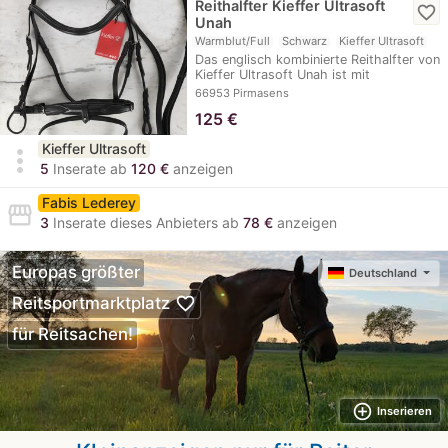
Reithalfter Kieffer Ultrasoft
favorite_border
Unah
Warmblut/Full
Schwarz
Kieffer Ultrasoft
Das englisch kombinierte Reithalfter von
Kieffer Ultrasoft Unah ist mit
extraweichem…
66953 Pirmasens
125
€
Kieffer Ultrasoft
more_vert
5
Inserate ab
120 €
anzeigen
Fabis Lederey
storefront
3
Inserate dieses Anbieters ab
78 €
anzeigen
Europas größter
Deutschland
favorite_border
Reitsportmarktplatz
für Reitsachen!
add_circle_outline
Inserieren