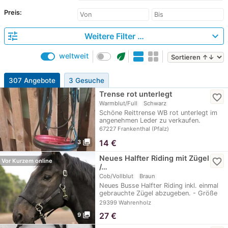
Preis:
tune
expand_more
Weitere Filter …
eco
weltweit
307 Angebote
3 Gesuche
Trense rot unterlegt
favorite_border
Warmblut/Full
Schwarz
Schöne Reittrense WB rot unterlegt im
angenehmen Leder zu verkaufen.
67227 Frankenthal (Pfalz)
photo_library
14
€
3
Neues Halfter Riding mit Zügel
favorite_border
Vor Kurzem online
/…
Cob/Vollblut
Braun
Neues Busse Halfter Riding inkl. einmal
gebrauchte Zügel abzugeben. - Größe
VB in…
29399 Wahrenholz
photo_library
27
€
9