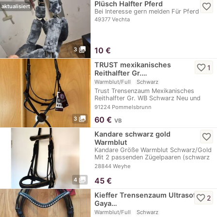
Plüsch Halfter Pferd
favorite_border
aktualisiert
Bei Interesse gern melden Für Pferd
49377 Vechta
photo_library
10
€
3
TRUST mexikanisches
favorite_border
1
Reithalfter Gr.…
Warmblut/Full
Schwarz
Trust Trensenzaum Mexikanisches
Reithalfter Gr. WB Schwarz Neu und
unbenutzt.…
91224 Pommelsbrunn
photo_library
60
€
3
VB
Kandare schwarz gold
favorite_border
Warmblut
Kandare Größe Warmblut Schwarz/Gold
Mit 2 passenden Zügelpaaren (schwarz
mit…
28844 Weyhe
photo_library
45
€
4
Kieffer Trensenzaum Ultrasoft
favorite_border
2
Gaya…
Warmblut/Full
Schwarz