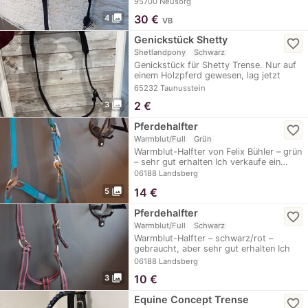
95700 Neusorg
photo_library
30
€
4
VB
Genickstück Shetty
favorite_border
Shetlandpony
Schwarz
Genickstück für Shetty Trense. Nur auf
einem Holzpferd gewesen, lag jetzt
längere…
65232 Taunusstein
photo_library
2
€
3
Pferdehalfter
favorite_border
Warmblut/Full
Grün
Warmblut-Halfter von Felix Bühler – grün
– sehr gut erhalten Ich verkaufe ein…
06188 Landsberg
photo_library
14
€
5
Pferdehalfter
favorite_border
Warmblut/Full
Schwarz
Warmblut-Halfter – schwarz/rot –
gebraucht, aber sehr gut erhalten Ich
verkaufe ein…
06188 Landsberg
photo_library
10
€
3
Equine Concept Trense
favorite_border