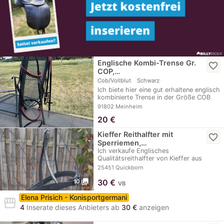
Englische Kombi-Trense Gr.
favorite_border
COP,…
Cob/Vollblut
Schwarz
Ich biete hier eine gut erhaltene englisch
kombinierte Trense in der Größe COB
an.…
91802 Meinheim
20
€
Kieffer Reithalfter mit
favorite_border
Sperriemen,…
Ich verkaufe Englisches
Qualitätsreithalfter von Kieffer aus
echtem Leder mit…
25451 Quickborn
photo_library
30
€
10
VB
Elena Prisich - Konisportgermani
storefront
4
Inserate dieses Anbieters ab
30 €
anzeigen