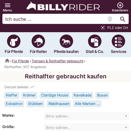
menu
add_circle_outline
Menu
Inserieren
location_on
search
PLZ oder Ort
center_focus_strong
Für Pferde
Für Reiter
Pferde kaufen
Stall & Co.
Services
home
Für Pferde
Trensen & Reithalfter gebraucht
Reithalfter, 307 Angebote
Reithalfter gebraucht kaufen
trending_up
Derzeit beliebt
Kieffer
Krämer
Claridge House
Kavalkade
Busse
Eskadron
Stübben
Waldhausen
Alle Marken …
Marke:
Bitte wählen...
Größe:
Bitte wählen...