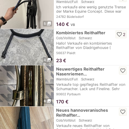
Warmblut/Full
Schwarz
Ich verkaufe eine wenig genutzte Trense
der Marke Equine Concept. Diese war
nur wenige…
24782 Büdelsdorf
photo_library
140
€
5
VB
Kombiniertes Reithalfter
favorite_border
2
Cob/Vollblut
Schwarz
Hallo! Verkaufe ein kombiniertes
Reithalfter von Gladrigehouse (
Mix&Match). War…
56637 Plaidt
photo_library
23
€
3
Neuwertiges Reithalfter
favorite_border
Nasenriemen…
Warmblut/Full
Schwarz
Verkaufe top gepflegtes Reithalfter von
Schumacher. Lack und Fineline. Sehr
hoher…
90602 Pyrbaum
photo_library
170
€
6
Neues hannoveranisches
favorite_border
Reithalfter…
Cob/Vollblut
Schwarz
Verkaufe neues Reithalfter von