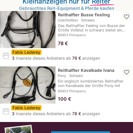
Kleinanzeigen nur für
Reiter
Gebrauchtes Reit-Equipment & Pferde kaufen
Reithalfter Busse Feeling
favorite_border
Cob/Vollblut
Schwarz
Das Reithalfter Feeling von Busse der
Größe Vollblut in schwarz bietet ein…
66953 Pirmasens
78
€
Fabis Lederey
storefront
3
Inserate dieses Anbieters ab
78 €
anzeigen
Reithalfter Kavalkade Ivana
favorite_border
Pony
Schwarz
Ein englisch kombiniertes Reithalfter
von Kavalkade der Größe Pony mit
gebogenem…
66953 Pirmasens
100
€
Fabis Lederey
storefront
3
Inserate dieses Anbieters ab
78 €
anzeigen