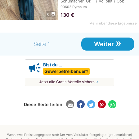
Schumacher. Gr. 1 / Vollblut / Cob.
Passend für…
90602 Pyrbaum
photo_library
130
€
6
Mehr über diese Ergebnisse
»
Weiter
Seite 1
campaign
Bist du …
Gewerbetreibender?
chevron_right
Jetzt alle Gratis-Vorteile sichern
Diese Seite teilen:
Wenn zwei Preise angegeben sind: Der vom Verkäufer festgelegte (grau markierte)