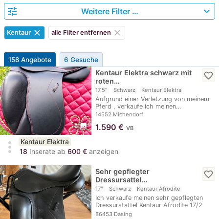
tune
expand_more
Weitere Filter …
clear
clear
Kentaur
alle Filter entfernen
158 Angebote
6 Gesuche
Kentaur Elektra schwarz mit
favorite_border
roten…
17,5"
Schwarz
Kentaur Elektra
Aufgrund einer Verletzung von meinem
Pferd , verkaufe ich meinen…
14552 Michendorf
photo_library
1.590
€
6
VB
Kentaur Elektra
more_vert
18
Inserate ab
600 €
anzeigen
Sehr gepflegter
favorite_border
Dressursattel…
17"
Schwarz
Kentaur Afrodite
Ich verkaufe meinen sehr gepflegten
Dressurstattel Kentaur Afrodite 17/2
mit…
86453 Dasing