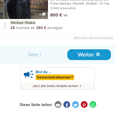
Firma Kentaur (Modell „Ithaka“). Er hat
eine…
22869 Schenefeld
photo_library
900
€
4
VB
Kentaur Ithaka
more_vert
28
Inserate ab
380 €
anzeigen
Mehr über diese Ergebnisse
»
Weiter
Seite 1
campaign
Bist du …
Gewerbetreibender?
chevron_right
Jetzt alle Gratis-Vorteile sichern
Diese Seite teilen: