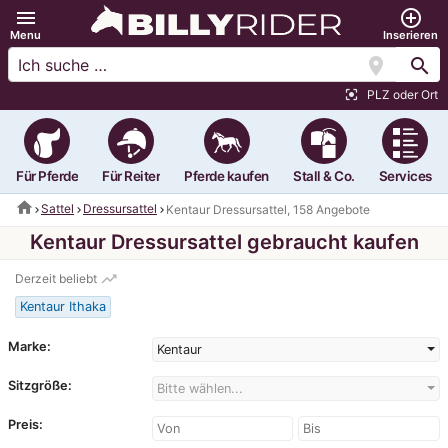
menu
add_circle_outline
Menu
Inserieren
location_on
search
PLZ oder Ort
center_focus_strong
Für Pferde
Für Reiter
Pferde kaufen
Stall & Co.
Services
home
Sattel
Dressursattel
Kentaur Dressursattel, 158 Angebote
Kentaur Dressursattel gebraucht kaufen
trending_up
Derzeit beliebt
Kentaur Ithaka
Marke:
Kentaur
Sitzgröße:
Bitte wählen...
Preis: