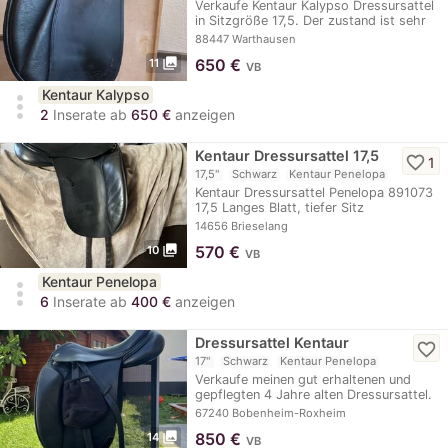
Verkaufe Kentaur Kalypso Dressursattel
in Sitzgröße 17,5. Der zustand ist sehr
gut,…
88447 Warthausen
photo_library
650
€
11
VB
Kentaur Kalypso
more_vert
2
Inserate ab
650 €
anzeigen
Kentaur Dressursattel 17,5
favorite_border
1
17,5"
Schwarz
Kentaur Penelopa
Kentaur Dressursattel Penelopa 891073
17,5 Langes Blatt, tiefer Sitz
gebraucht…
14656 Brieselang
photo_library
570
€
10
VB
Kentaur Penelopa
more_vert
6
Inserate ab
400 €
anzeigen
Dressursattel Kentaur
favorite_border
17"
Schwarz
Kentaur Penelopa
Verkaufe meinen gut erhaltenen und
gepflegten 4 Jahre alten Dressursattel.
Leider…
67240 Bobenheim-Roxheim
photo_library
850
€
14
VB