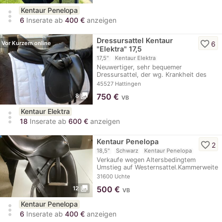
Kentaur Penelopa
more_vert
6
Inserate ab
400 €
anzeigen
Dressursattel Kentaur
favorite_border
6
Vor Kurzem online
"Elektra" 17,5
17,5"
Kentaur Elektra
Neuwertiger, sehr bequemer
Dressursattel, der wg. Krankheit des
Pferdes nur 3 Monate…
45527 Hattingen
photo_library
750
€
8
VB
Kentaur Elektra
more_vert
18
Inserate ab
600 €
anzeigen
Kentaur Penelopa
favorite_border
2
18,5"
Schwarz
Kentaur Penelopa
Verkaufe wegen Altersbedingtem
Umstieg auf Westernsattel.Kammerweite
3 mit…
31600 Uchte
photo_library
500
€
12
VB
Kentaur Penelopa
more_vert
6
Inserate ab
400 €
anzeigen