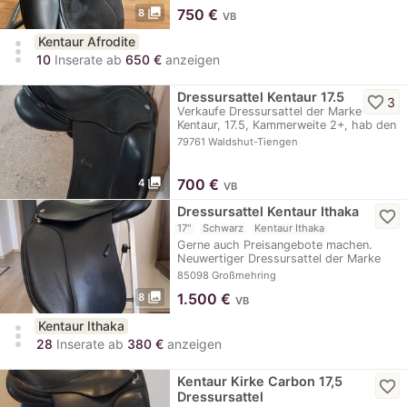
photo_library
750
€
8
VB
Kentaur Afrodite
more_vert
10
Inserate ab
650 €
anzeigen
Dressursattel Kentaur 17.5
favorite_border
3
Verkaufe Dressursattel der Marke
Kentaur, 17.5, Kammerweite 2+, hab den
Sattel im…
79761 Waldshut-Tiengen
photo_library
700
€
4
VB
Dressursattel Kentaur Ithaka
favorite_border
17"
Schwarz
Kentaur Ithaka
Gerne auch Preisangebote machen.
Neuwertiger Dressursattel der Marke
Kentaur…
85098 Großmehring
photo_library
1.500
€
8
VB
Kentaur Ithaka
more_vert
28
Inserate ab
380 €
anzeigen
Kentaur Kirke Carbon 17,5
favorite_border
Dressursattel