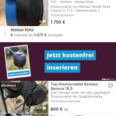
17,5"
Schwarz
Kentaur Kirke
Dressursattel von Kentaur Model Kirke
Carbon in 17,5 / Kammerweite 2,
verstellbar. Hat…
33334 Gütersloh
photo_library
1.750
€
9
Kentaur Kirke
more_vert
4
Inserate ab
1.075 €
anzeigen
Top Dressursattel Kentaur
favorite_border
aktualisiert
Seneca 18,5
Zum Verkauf steht ein sehr gepflegter
Dressursattel der Qualitätsmarke
Kentaur (Modell…
14778 Beetzseeheide
photo_library
800
€
7
VB