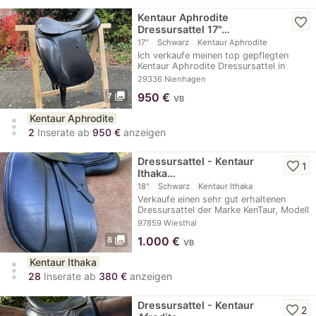
Kentaur Aphrodite
favorite_border
Dressursattel 17"…
17"
Schwarz
Kentaur Aphrodite
Ich verkaufe meinen top gepflegten
Kentaur Aphrodite Dressursattel in
schwarz mit 17"…
29336 Nienhagen
photo_library
950
€
7
VB
Kentaur Aphrodite
more_vert
2
Inserate ab
950 €
anzeigen
Dressursattel - Kentaur
favorite_border
1
Ithaka…
18"
Schwarz
Kentaur Ithaka
Verkaufe einen sehr gut erhaltenen
Dressursattel der Marke KenTaur, Modell
Itahka,…
97859 Wiesthal
photo_library
1.000
€
8
VB
Kentaur Ithaka
more_vert
28
Inserate ab
380 €
anzeigen
Dressursattel - Kentaur
favorite_border
2