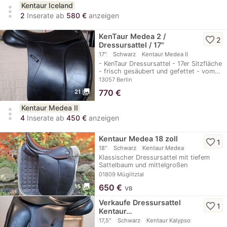
Kentaur Iceland
more_vert
2
Inserate ab
580 €
anzeigen
KenTaur Medea 2 /
favorite_border
2
Dressursattel / 17"
17"
Schwarz
Kentaur Medea II
- KenTaur Dressursattel - 17er Sitzfläche
- frisch gesäubert und gefettet - vom…
13057 Berlin
photo_library
770
€
21
Kentaur Medea II
more_vert
4
Inserate ab
450 €
anzeigen
Kentaur Medea 18 zoll
favorite_border
1
18"
Schwarz
Kentaur Medea
Klassischer Dressursattel mit tiefem
Sattelbaum und mittelgroßen
Kniepauschen. Das…
01809 Müglitztal
photo_library
650
€
15
VB
Verkaufe Dressursattel
favorite_border
1
Kentaur…
17,5"
Schwarz
Kentaur Kalypso