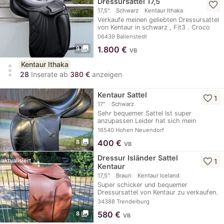
Dressursattel 17,5
favorite_border
17,5"
Schwarz
Kentaur Ithaka
Verkaufe meinen geliebten Dressursattel
von Kentaur in schwarz , Fit3 . Croco
Lack…
06439 Ballenstedt
photo_library
1.800
€
9
VB
Kentaur Ithaka
more_vert
28
Inserate ab
380 €
anzeigen
Kentaur Sattel
favorite_border
1
17"
Schwarz
Sehr bequemer Sattel Ist super
anzupassen Leider hat sich mein
Jungpferd zu sehr…
16540 Hohen Neuendorf
photo_library
400
€
8
VB
Dressur Isländer Sattel
favorite_border
1
aktualisiert
Kentaur
17,5"
Braun
Kentaur Iceland
Super schicker und bequemer
Dressursattel von Kentaur zu verkaufen.
Modell Iceland 2,…
34388 Trendelburg
photo_library
580
€
8
VB