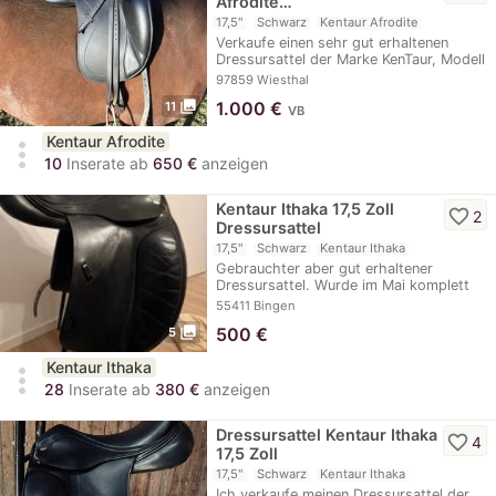
Afrodite…
17,5"
Schwarz
Kentaur Afrodite
Verkaufe einen sehr gut erhaltenen
Dressursattel der Marke KenTaur, Modell
Afrodite,…
97859 Wiesthal
photo_library
1.000
€
11
VB
Kentaur Afrodite
more_vert
10
Inserate ab
650 €
anzeigen
Kentaur Ithaka 17,5 Zoll
favorite_border
2
Dressursattel
17,5"
Schwarz
Kentaur Ithaka
Gebrauchter aber gut erhaltener
Dressursattel. Wurde im Mai komplett
neu gepolstert,…
55411 Bingen
photo_library
500
€
5
Kentaur Ithaka
more_vert
28
Inserate ab
380 €
anzeigen
Dressursattel Kentaur Ithaka
favorite_border
4
17,5 Zoll
17,5"
Schwarz
Kentaur Ithaka
Ich verkaufe meinen Dressursattel der