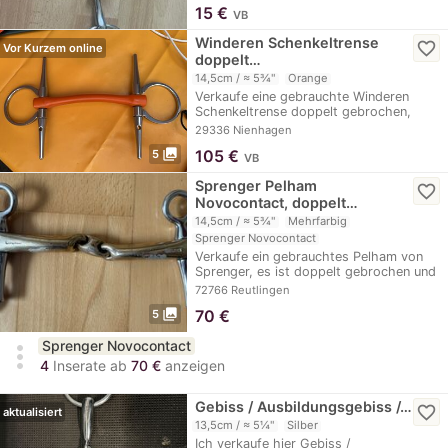
15
€
VB
Winderen Schenkeltrense
favorite_border
Vor Kurzem online
doppelt…
14,5cm / ≈ 5¾"
Orange
Verkaufe eine gebrauchte Winderen
Schenkeltrense doppelt gebrochen,
14,5 cm, slim. Auf…
29336 Nienhagen
photo_library
105
€
5
VB
Sprenger Pelham
favorite_border
Novocontact, doppelt…
14,5cm / ≈ 5¾"
Mehrfarbig
Sprenger Novocontact
Verkaufe ein gebrauchtes Pelham von
Sprenger, es ist doppelt gebrochen und
hat kurze…
72766 Reutlingen
photo_library
70
€
5
Sprenger Novocontact
more_vert
4
Inserate ab
70 €
anzeigen
Gebiss / Ausbildungsgebiss /…
favorite_border
aktualisiert
13,5cm / ≈ 5¼"
Silber
Ich verkaufe hier Gebiss /