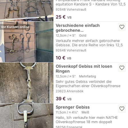
equitation Kandare S - Kandare Von 12,5
cm…
92648 Vohenstrauß
25
€
VB
Verschiedene einfach
favorite_border
Vor Kurzem online
gebrochene…
12,5cm / ≈ 5"
Gold
Verkaufe mehrer einfach gebrochene
Gebisse. Die erste Reihe von links 12,5
cm Zweite…
92648 Vohenstrauß
10
€
VB
Olivenkopf Gebiss mit losen
favorite_border
Ringen
12,5cm / ≈ 5"
Mehrfarbig
Sehr gutes Gebiss verbindet die
Eigenschaften einer Olivenkopftrense
mit den losen,…
23623 Ahrensbök
39
€
VB
Sprenger Gebiss
favorite_border
11,5cm / ≈ 4½"
Weiß
Hallo, Ich verkaufe hier mein NATHE
Olivenkopftrense 18 mm doppelt
gebrochen, es ist…
58256 Ennepetal