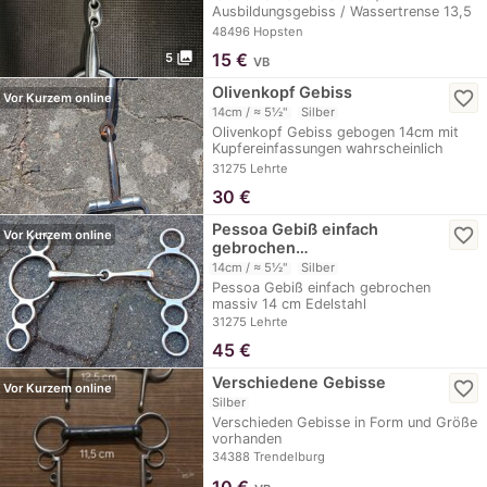
Ausbildungsgebiss / Wassertrense 13,5
doppelt gebrochen von…
48496 Hopsten
photo_library
15
€
5
VB
Olivenkopf Gebiss
favorite_border
Vor Kurzem online
14cm / ≈ 5½"
Silber
Olivenkopf Gebiss gebogen 14cm mit
Kupfereinfassungen wahrscheinlich
Eisen
31275 Lehrte
30
€
Pessoa Gebiß einfach
favorite_border
Vor Kurzem online
gebrochen…
14cm / ≈ 5½"
Silber
Pessoa Gebiß einfach gebrochen
massiv 14 cm Edelstahl
31275 Lehrte
45
€
Verschiedene Gebisse
favorite_border
Vor Kurzem online
Silber
Verschieden Gebisse in Form und Größe
vorhanden
34388 Trendelburg
10
€