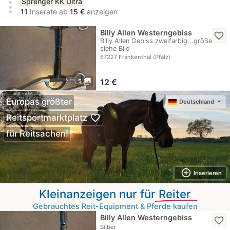
Sprenger KK Ultra
more_vert
11
Inserate ab
15 €
anzeigen
Billy Allen Westerngebiss
favorite_border
Billy Allen Gebiss zweifarbig...größe
siehe Bild
67227 Frankenthal (Pfalz)
photo_library
12
€
5
Europas größter
Deutschland
favorite_border
Reitsportmarktplatz
für Reitsachen!
add_circle_outline
Inserieren
Kleinanzeigen nur für
Reiter
Gebrauchtes Reit-Equipment & Pferde kaufen
Billy Allen Westerngebiss
favorite_border
Silber