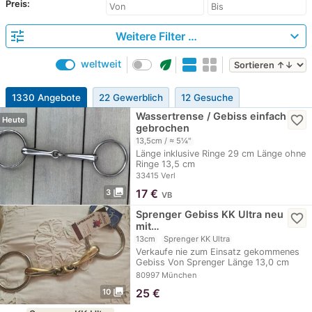
Preis:
tune
expand_more
Weitere Filter …
eco
weltweit
1330 Angebote
22 Gewerblich
12 Gesuche
Wassertrense / Gebiss einfach
favorite_border
Heute
gebrochen
13,5cm / ≈ 5¼"
Länge inklusive Ringe 29 cm Länge ohne
Ringe 13,5 cm
33415 Verl
photo_library
17
€
3
VB
Sprenger Gebiss KK Ultra neu
favorite_border
mit…
13cm
Sprenger KK Ultra
Verkaufe nie zum Einsatz gekommenes
Gebiss Von Sprenger Länge 13,0 cm
Lagerspuren…
80997 München
photo_library
25
€
10