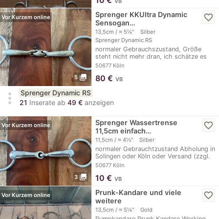
VB
Sprenger KKUltra Dynamic
favorite_border
Vor Kurzem online
Sensogan…
13,5cm / ≈ 5¼"
Silber
Sprenger Dynamic RS
normaler Gebrauchszustand, Größe
steht nicht mehr dran, ich schätze es
ist 13,5 groß…
50677 Köln
photo_library
80
€
5
VB
Sprenger Dynamic RS
more_vert
21
Inserate ab
49 €
anzeigen
Sprenger Wassertrense
favorite_border
Vor Kurzem online
11,5cm einfach…
11,5cm / ≈ 4½"
Silber
normaler Gebrauchtzustand Abholung in
Solingen oder Köln oder Versand (zzgl.
…
50677 Köln
photo_library
10
€
3
VB
Prunk-Kandare und viele
favorite_border
Vor Kurzem online
weitere
13,5cm / ≈ 5¼"
Gold
Pumpkandare Prunk Kandare Working