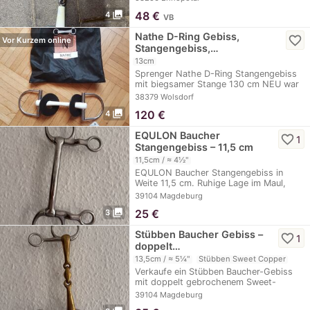
photo_library
48
€
4
VB
Nathe D-Ring Gebiss,
favorite_border
Vor Kurzem online
Stangengebiss,…
13cm
Sprenger Nathe D-Ring Stangengebiss
mit biegsamer Stange 130 cm NEU war
noch nie am…
38379 Wolsdorf
photo_library
120
€
4
EQULON Baucher
favorite_border
1
Stangengebiss – 11,5 cm
11,5cm / ≈ 4½"
EQULON Baucher Stangengebiss in
Weite 11,5 cm. Ruhige Lage im Maul,
gereinigt und…
39104 Magdeburg
photo_library
25
€
3
Stübben Baucher Gebiss –
favorite_border
1
doppelt…
13,5cm / ≈ 5¼"
Stübben Sweet Copper
Verkaufe ein Stübben Baucher-Gebiss
mit doppelt gebrochenem Sweet-
Copper-Mundstück.…
39104 Magdeburg