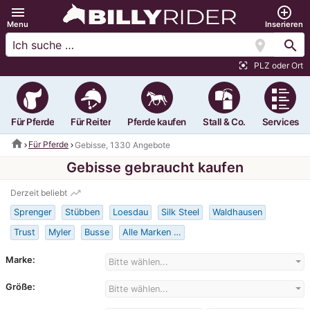
menu
add_circle_outline
Menu
Inserieren
location_on
search
PLZ oder Ort
center_focus_strong
Für Pferde
Für Reiter
Pferde kaufen
Stall & Co.
Services
home
Für Pferde
Gebisse, 1330 Angebote
Gebisse gebraucht kaufen
trending_up
Derzeit beliebt
Sprenger
Stübben
Loesdau
Silk Steel
Waldhausen
Trust
Myler
Busse
Alle Marken …
Marke:
Bitte wählen...
Größe:
Bitte wählen...