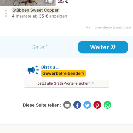
photo_library
35
€
3
Stübben Sweet Copper
more_vert
4
Inserate ab
35 €
anzeigen
Mehr über diese Ergebnisse
»
Weiter
Seite 1
campaign
Bist du …
Gewerbetreibender?
chevron_right
Jetzt alle Gratis-Vorteile sichern
Diese Seite teilen: