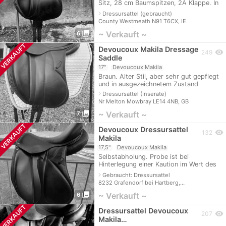
Sitz, 28 cm Baumspitzen, 2A Klappe. In
hervorragendem Zustand.
navigate_next
Dressursattel (gebraucht)
County Westmeath N91 T6CX, IE
photo_library
~ Verkauft ~
6
VERKAUFT
Devoucoux Makila Dressage
visibility
249
Saddle
17"
Devoucoux Makila
Braun. Alter Stil, aber sehr gut gepflegt
und in ausgezeichnetem Zustand
navigate_next
Dressursattel (Inserate)
Nr Melton Mowbray LE14 4NB, GB
photo_library
~ Verkauft ~
7
VERKAUFT
Devoucoux Dressursattel
visibility
132
Makila
17,5"
Devoucoux Makila
Selbstabholung. Probe ist bei
Hinterlegung einer Kaution im Wert des
Kaufpreises möglich
navigate_next
Gebraucht: Dressursattel
8232 Grafendorf bei Hartberg,…
photo_library
~ Verkauft ~
6
VERKAUFT
Dressursattel Devoucoux
visibility
207
Makila…