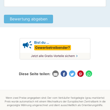
campaign
Bist du …
Gewerbetreibender?
chevron_right
Jetzt alle Gratis-Vorteile sichern
Diese Seite teilen:
Wenn zwei Preise angegeben sind: Der vom Verkäufer festgelegte (grau markierte)
Preis wurde automatisch mit einem Wechselkurs der Europäischen Zentralbank in die
angezeigte Währung umgerechnet und dient ausschließlich als Orientierungshilfe.