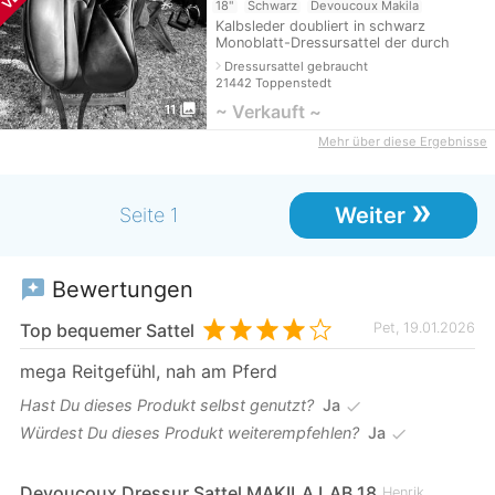
18"
Schwarz
Devoucoux Makila
Kalbsleder doubliert in schwarz
Monoblatt-Dressursattel der durch
Form, Bau und Textur die Harmonie von
navigate_next
Dressursattel gebraucht
Pferd und Reiter bis ins Erhabene
21442 Toppenstedt
steigert.
photo_library
~ Verkauft ~
11
Mehr über diese Ergebnisse
»
Weiter
Seite 1
Bewertungen
reviews
Top bequemer Sattel
Pet, 19.01.2026
mega Reitgefühl, nah am Pferd
Hast Du dieses Produkt selbst genutzt?
Ja
check
Würdest Du dieses Produkt weiterempfehlen?
Ja
check
Devoucoux Dressur Sattel MAKILA LAB 18
Henrik,