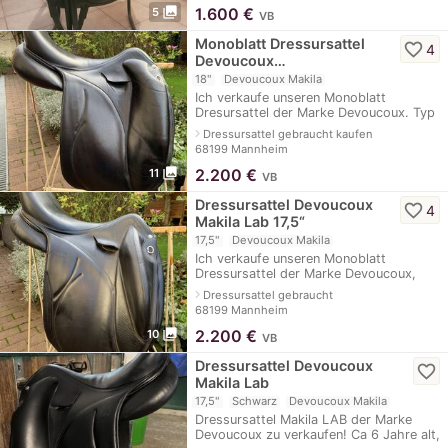
photo_library
1.600
€
5
VB
Monoblatt Dressursattel
favorite_border
4
Devoucoux…
18"
Devoucoux Makila
Ich verkaufe unseren Monoblatt
Dresursattel der Marke Devoucoux. Typ
Makila Lab, Baujahr 2021, 18“
navigate_next
Dressursattel gebraucht kaufen
(Entspricht bei anderen Sätteln eher der
68199 Mannheim
Sitzgröße
photo_library
2.200
€
11
VB
Dressursattel Devoucoux
favorite_border
4
Makila Lab 17,5“
17,5"
Devoucoux Makila
Ich verkaufe unseren Monoblatt
Dressursattel der Marke Devoucoux,
Typ Makila Lab. Die Sitzfläche ist 17,5“
navigate_next
Dressursattel gebraucht
(entspricht bei anderen Marken eher
68199 Mannheim
17“) D
photo_library
2.200
€
10
VB
Dressursattel Devoucoux
favorite_border
Makila Lab
17,5"
Schwarz
Devoucoux Makila
Dressursattel Makila LAB der Marke
Devoucoux zu verkaufen! Ca 6 Jahre alt,