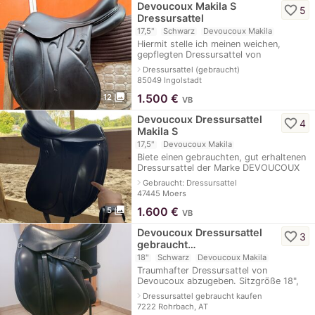
Devoucoux Makila S
favorite_border
5
Dressursattel
17,5"
Schwarz
Devoucoux Makila
Hiermit stelle ich meinen weichen,
gepflegten Dressursattel von
Devoucoux zum Verkauf. Ich habe ihn im
navigate_next
Dressursattel (gebraucht)
Mai 2022 neu erworben und immer
85049 Ingolstadt
gepflegt und tr
photo_library
1.500
€
12
VB
Devoucoux Dressursattel
favorite_border
4
Makila S
17,5"
Devoucoux Makila
Biete einen gebrauchten, gut erhaltenen
Dressursattel der Marke DEVOUCOUX
an. Der Sattel hat normale
navigate_next
Gebraucht: Dressursattel
Gebrauchsspuren und ist sonst gut
47445 Moers
erhalten. Größe
photo_library
1.600
€
5
VB
Devoucoux Dressursattel
favorite_border
3
gebraucht…
18"
Schwarz
Devoucoux Makila
Traumhafter Dressursattel von
Devoucoux abzugeben. Sitzgröße 18",
Monoblatt. Sehr guter Zustand. Versand
navigate_next
Dressursattel gebraucht kaufen
per Nachname möglich.
7222 Rohrbach, AT