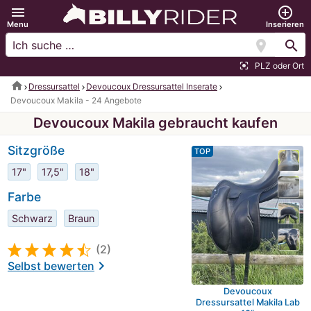
menu
add_circle_outline
Menu
Inserieren
location_on
search
PLZ oder Ort
center_focus_strong
home
Dressursattel
Devoucoux Dressursattel Inserate
Devoucoux Makila - 24 Angebote
Devoucoux Makila gebraucht kaufen
Sitzgröße
TOP
17"
17,5"
18"
Farbe
Schwarz
Braun
(2)
chevron_right
Selbst bewerten
Devoucoux
Dressursattel Makila Lab