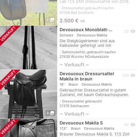
Lab 17,5 2AN Dressursattel von 2018.
habe ihn generalüberholt von
navigate_next
Dressursattel gebraucht kaufen
Devoucoux in 2021 gekauft. Leider ist
67098 Bad Dürkheim
mein Pfer
photo_library
2.500
€
7
VB
VERKAUFT
Devoucoux Monoblatt-…
visibility
33
Schwarz
Devoucoux Makila
Die Steigbügelriemen sind aus
Kalbsleder gefertigt und mit
Nylonriemen im Inneren für die
navigate_next
Sattelzubehör, gebraucht kaufen
regelmäßige Verwendung verstärkt. Ihr
27639 Wurster NOrdseeküste
äußerst weiches Led
~ Verkauft ~
VERKAUFT
Devoucoux Dressursattel
visibility
559
Makila in braun
18"
Braun
Devoucoux Makila
Gebrauchter Dressursattel in gutem
Zustand, mit kaum Gebrauchsspuren.
Sehr bequem und setzt den Reiter gut
navigate_next
Dressursattel gebraucht
hin. Der Sattel weist genau die
21376 Salzhausen
Qualitäten
photo_library
~ Verkauft ~
3
VERKAUFT
Devoucoux Makila S
visibility
40
17,5"
Braun
Devoucoux Makila
Brauner Devoucoux Makila S. 17,5 Zoll