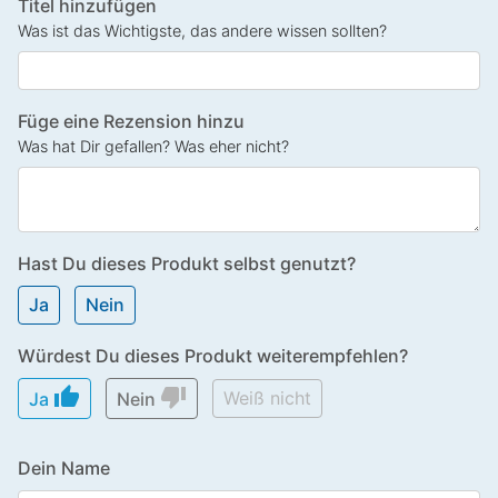
Titel hinzufügen
Was ist das Wichtigste, das andere wissen sollten?
Füge eine Rezension hinzu
Was hat Dir gefallen? Was eher nicht?
Hast Du dieses Produkt selbst genutzt?
Ja
Nein
Würdest Du dieses Produkt weiterempfehlen?
thumb_up
thumb_down
Weiß nicht
Ja
Nein
Dein Name