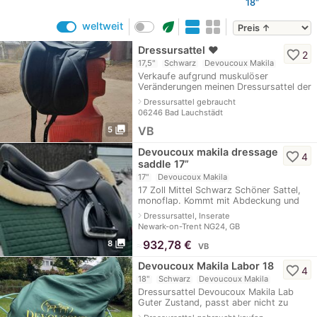
18“
eco
weltweit
Dressursattel ♥️
favorite_border
2
17,5"
Schwarz
Devoucoux Makila
Verkaufe aufgrund muskulöser
Veränderungen meinen Dressursattel der
Marke Devoucoux. Es ist ein
navigate_next
Dressursattel gebraucht
Monoblattsattel, Kammerweite „Acarde
06246 Bad Lauchstädt
Normal“. Der Satt
photo_library
VB
5
Devoucoux makila dressage
favorite_border
4
saddle 17”
17"
Devoucoux Makila
17 Zoll Mittel Schwarz Schöner Sattel,
monoflap. Kommt mit Abdeckung und
ist so ein schöner Sattel, leider nicht
navigate_next
Dressursattel, Inserate
passen meine mehr
Newark-on-Trent NG24, GB
photo_library
≈
932,78 €
8
VB
Devoucoux Makila Labor 18
favorite_border
4
18"
Schwarz
Devoucoux Makila
Dressursattel Devoucoux Makila Lab
Guter Zustand, passt aber nicht zu
unserem Pferd.