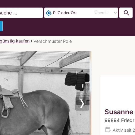
search
my_location
 günstig kaufen
Verschmuster Pole
Next
Susanne 
99894 Fried
edit_calendar
Aktiv seit 