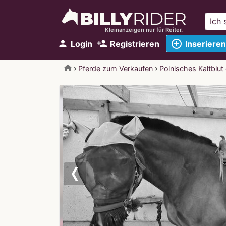
Kleinanzeigen nur für Reiter.
add_circle_outline
person
person_add
Login
Registrieren
Inserieren
home
Pferde zum Verkaufen
Polnisches Kaltblut
Previous