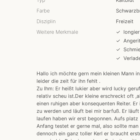
Typ
Kaltblut
Farbe
Schwarzb
Disziplin
Freizeit
Weitere Merkmale
✓
longier
✓
Angeri
✓
Schmi
✓
Verlad
Hallo ich möchte gern mein kleinen Mann i
leider die zeit für ihn fehlt .
Zu Ihm: Er heißt lukier aber wird lucky ger
relativ scheu ist.Der kleine erschreckt oft ,
einen ruhigen aber konsequenten Reiter. Er 
zu werden und läuft bei mir barfuß. Er läuft
laufen haben wir erst begonnen. Aufs plat
Anfang testet er gerne mal, also sollte ma
dennoch ein ganz toller Kerl er braucht erstm