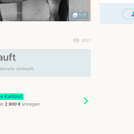
gr
photo_library
1
/ 7
remove_red_eye
0527
auft
bereits verkauft.
s Kaltblut
chevron_right
 ab
2.900 €
anzeigen