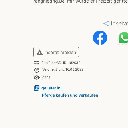
rangniedrig.Bei mir wurde er Freizeit geritte
share
Insera
warning
Inserat melden
checklist_rtl
BillyRiderAD-ID: 182632
update
Veröffentlicht: 16.08.2022
remove_red_eye
0527
library_books
gelistet in:
Pferde kaufen und verkaufen