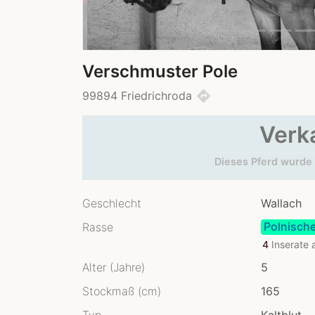
Verschmuster Pole
directions
99894 Friedrichroda
Verk
Dieses Pferd wurde 
Geschlecht
Wallach
Polnische
Rasse
4
Inserate
Alter (Jahre)
5
Stockmaß (cm)
165