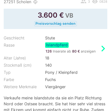
people
remove_red_eye
directions
27251 Scholen
3
0828
3.600
€
VB
Preisvorschlag senden
Geschlecht
Stute
Islandpferd
chevron_right
Rasse
126
Inserate ab
80 €
anzeigen
Alter (Jahre)
18
Stockmaß (cm)
140
Typ
Pony / Kleinpferd
Farbe
Fuchs
Weitere Merkmale
Viergänger
Verkaufe meine Islandstute da sie ein Platz Richtung
Nord oder Ostsee braucht. Sie hat hier sehr viel stress
mit Ekzem und kommt einfach nicht zur Ruhe. Zudem