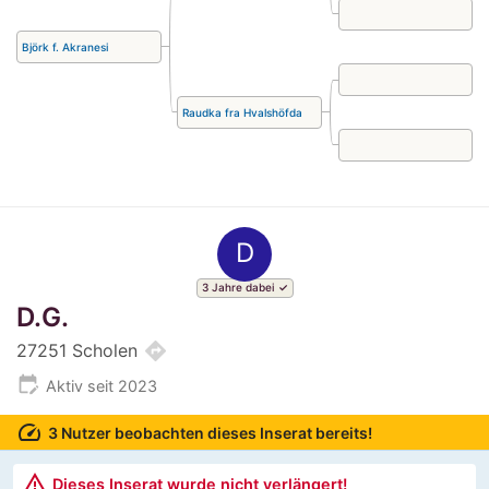
Björk f. Akranesi
Raudka fra Hvalshöfda
D
3 Jahre dabei
D.G.
directions
27251 Scholen
edit_calendar
Aktiv seit 2023
speed
3 Nutzer beobachten dieses Inserat bereits!
warning_amber
Dieses Inserat wurde nicht verlängert!