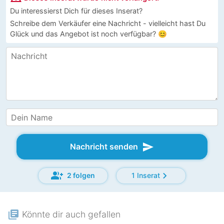
Du interessierst Dich für dieses Inserat?
Schreibe dem Verkäufer eine Nachricht - vielleicht hast Du
Glück und das Angebot ist noch verfügbar? 😊
send
Nachricht senden
group_add
chevron_right
2 folgen
1 Inserat
library_books
Könnte dir auch gefallen