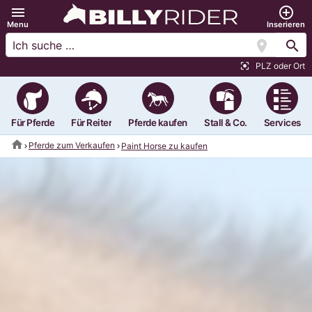
menu
add_circle_outline
Menu
Inserieren
location_on
search
PLZ oder Ort
center_focus_strong
Für Pferde
Für Reiter
Pferde kaufen
Stall & Co.
Services
home
Pferde zum Verkaufen
Paint Horse zu kaufen