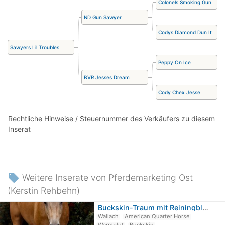
Colonels Smoking Gun
ND Gun Sawyer
Codys Diamond Dun It
Sawyers Lil Troubles
Peppy On Ice
BVR Jesses Dream
Cody Chex Jesse
Rechtliche Hinweise / Steuernummer des Verkäufers zu diesem
Inserat
local_offer
Weitere Inserate von Pferdemarketing Ost
(Kerstin Rehbehn)
Buckskin-Traum mit Reiningblut der…
Wallach
American Quarter Horse