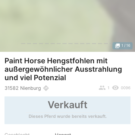
photo_library
1
/ 16
Paint Horse Hengstfohlen mit
außergewöhnlicher Ausstrahlung
und viel Potenzial
people
remove_red_eye
directions
31582 Nienburg
1
0096
Verkauft
Dieses Pferd wurde bereits verkauft.