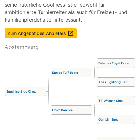
seine natürliche Coolness ist er sowohl für
ambitionierte Turnierreiter als auch für Freizeit- und
Familienpferdehalter interessant.
launch
Zum Angebot des Anbieters
Abstammung
Dakotas Royal Raven
Eagles Tuff Robin
Aces Lightning Bar
Sunshine Blue Chex
TT Welmer Chex
Chex Gamblin
Gamblin Sugar