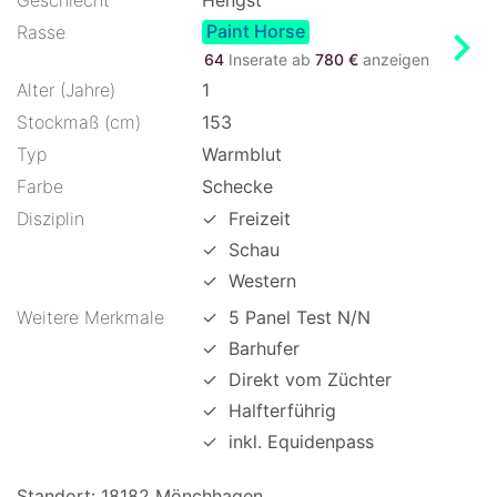
Geschlecht
Hengst
Paint Horse
chevron_right
Rasse
64
Inserate ab
780 €
anzeigen
Alter (Jahre)
1
Stockmaß (cm)
153
Typ
Warmblut
Farbe
Schecke
Disziplin
✓
Freizeit
✓
Schau
✓
Western
Weitere Merkmale
✓
5 Panel Test N/N
✓
Barhufer
✓
Direkt vom Züchter
✓
Halfterführig
✓
inkl. Equidenpass
Standort: 18182 Mönchhagen