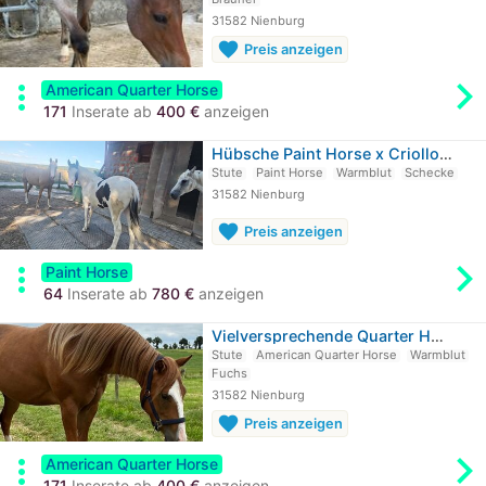
31582 Nienburg
favorite
Preis anzeigen
chevron_rig
more_vert
American Quarter Horse
171
Inserate ab
400 €
anzeigen
Hübsche Paint Horse x Criollo Mix…
Stute
Paint Horse
Warmblut
Schecke
31582 Nienburg
favorite
Preis anzeigen
chevron_rig
more_vert
Paint Horse
64
Inserate ab
780 €
anzeigen
Vielversprechende Quarter Horse…
Stute
American Quarter Horse
Warmblut
Fuchs
31582 Nienburg
favorite
Preis anzeigen
chevron_rig
more_vert
American Quarter Horse
171
Inserate ab
400 €
anzeigen