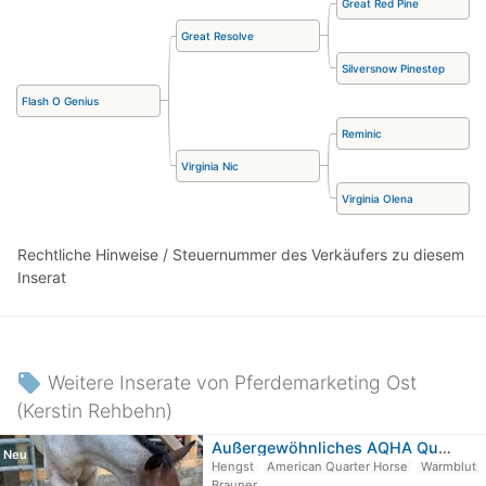
Great Red Pine
Great Resolve
Silversnow Pinestep
Flash O Genius
Reminic
Virginia Nic
Virginia Olena
Rechtliche Hinweise / Steuernummer des Verkäufers zu diesem
Inserat
local_offer
Weitere Inserate von Pferdemarketing Ost
(Kerstin Rehbehn)
Außergewöhnliches AQHA Quarter Horse…
Neu
Hengst
American Quarter Horse
Warmblut
Brauner