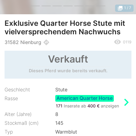
photo_library
1
/ 7
Exklusive Quarter Horse Stute mit
vielversprechendem Nachwuchs
remove_red_eye
directions
31582 Nienburg
0119
Verkauft
Dieses Pferd wurde bereits verkauft.
Geschlecht
Stute
American Quarter Horse
chevron_right
Rasse
171
Inserate ab
400 €
anzeigen
Alter (Jahre)
8
Stockmaß (cm)
145
Typ
Warmblut