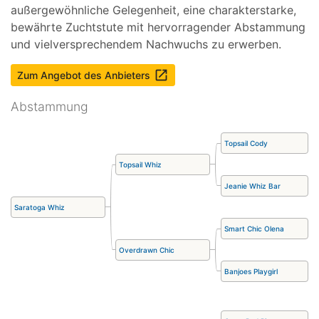
außergewöhnliche Gelegenheit, eine charakterstarke,
bewährte Zuchtstute mit hervorragender Abstammung
und vielversprechendem Nachwuchs zu erwerben.
launch
Zum Angebot des Anbieters
Abstammung
Topsail Cody
Topsail Whiz
Jeanie Whiz Bar
Saratoga Whiz
Smart Chic Olena
Overdrawn Chic
Banjoes Playgirl