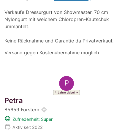
Verkaufe Dressurgurt von Showmaster. 70 cm
Nylongurt mit weichem Chloropren-Kautschuk
ummantelt.
Keine Rücknahme und Garantie da Privatverkauf.
Versand gegen Kostenübernahme möglich
P
4 Jahre dabei
Petra
directions
85659 Forstern
mood
Zufriedenheit: Super
edit_calendar
Aktiv seit 2022