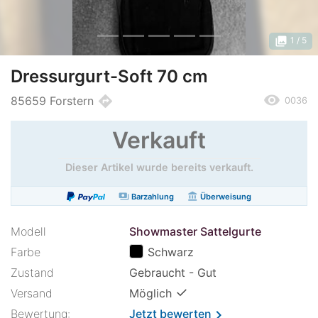
photo_library
1
/ 5
Dressurgurt-Soft 70 cm
remove_red_eye
directions
85659 Forstern
0036
Verkauft
Dieser Artikel wurde bereits verkauft.
payments
account_balance
Barzahlung
Überweisung
Modell
Showmaster Sattelgurte
Farbe
Schwarz
Zustand
Gebraucht - Gut
✓
Versand
Möglich
Bewertung:
Jetzt bewerten
chevron_right