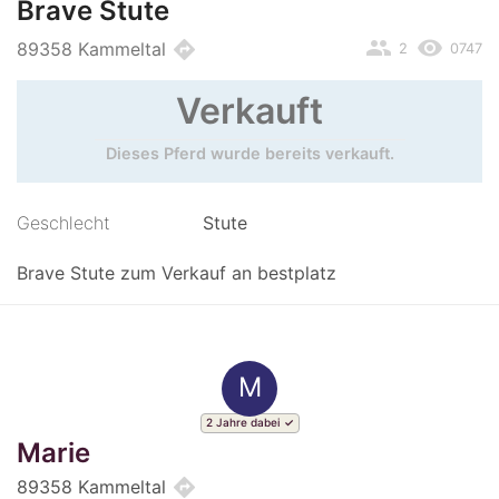
Brave Stute
people
remove_red_eye
directions
89358 Kammeltal
2
0747
Verkauft
Dieses Pferd wurde bereits verkauft.
Geschlecht
Stute
Brave Stute zum Verkauf an bestplatz
M
2 Jahre dabei
Marie
directions
89358 Kammeltal