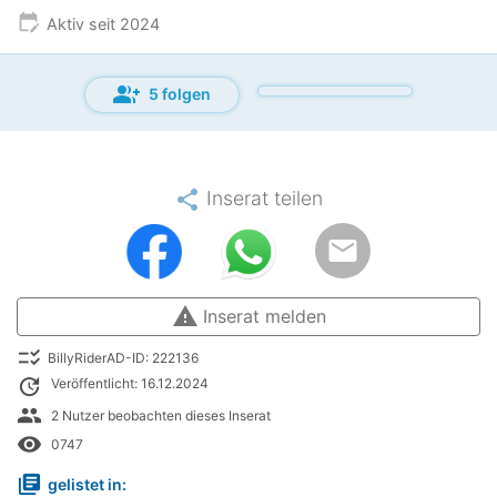
edit_calendar
Aktiv seit 2024
group_add
5 folgen
share
Inserat teilen
email
warning
Inserat melden
checklist_rtl
BillyRiderAD-ID: 222136
update
Veröffentlicht: 16.12.2024
people
2 Nutzer beobachten dieses Inserat
remove_red_eye
0747
library_books
gelistet in: