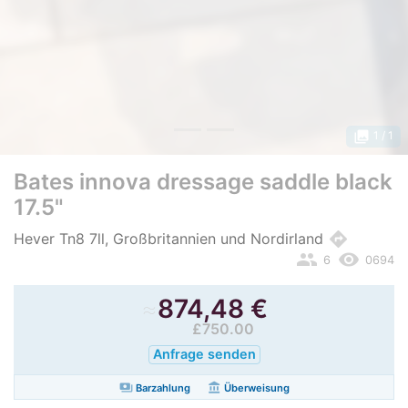
photo_library
1
/ 1
Bates innova dressage saddle black
17.5"
directions
Hever Tn8 7ll, Großbritannien und Nordirland
people
remove_red_eye
6
0694
≈
874,48
€
£750.00
Anfrage senden
payments
account_balance
Barzahlung
Überweisung