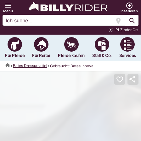
menu
add_circle_outline
Menu
Inserieren
location_on
search
PLZ oder Ort
center_focus_strong
Für Pferde
Für Reiter
Pferde kaufen
Stall & Co.
Services
home
Bates Dressursattel
Gebraucht: Bates Innova
share
favorite_border