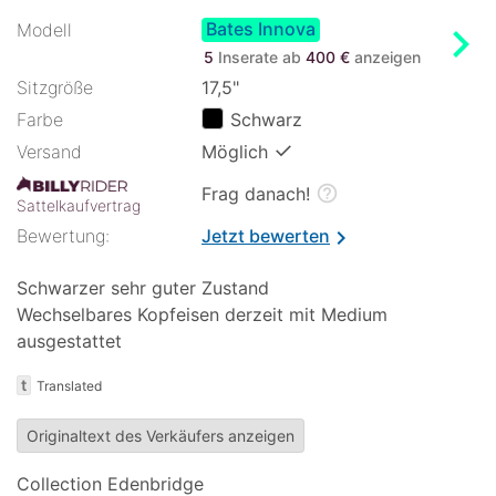
Bates Innova
chevron_right
Modell
5
Inserate ab
400 €
anzeigen
Sitzgröße
17,5"
Farbe
Schwarz
✓
Versand
Möglich
help_outline
Frag danach!
Sattelkaufvertrag
Bewertung:
Jetzt bewerten
chevron_right
Schwarzer sehr guter Zustand
Wechselbares Kopfeisen derzeit mit Medium
ausgestattet
t
Translated
Originaltext des Verkäufers anzeigen
Collection Edenbridge