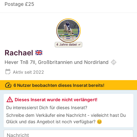
Postage £25
4 Jahre dabei
Rachael
directions
Hever Tn8 7ll, Großbritannien und Nordirland
edit_calendar
Aktiv seit 2022
speed
6 Nutzer beobachten dieses Inserat bereits!
warning_amber
Dieses Inserat wurde nicht verlängert!
Du interessierst Dich für dieses Inserat?
Schreibe dem Verkäufer eine Nachricht - vielleicht hast Du
Glück und das Angebot ist noch verfügbar? 😊