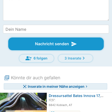
send
Nachricht senden
group_add
chevron_right
6 folgen
3 Inserate
library_books
Könnte dir auch gefallen
Inserate in meiner Nähe anzeigen
center_focus_strong
chevron_right
Dressursattel Bates Innova 17,5 Zoll
17,5"
6842 Koblach, AT