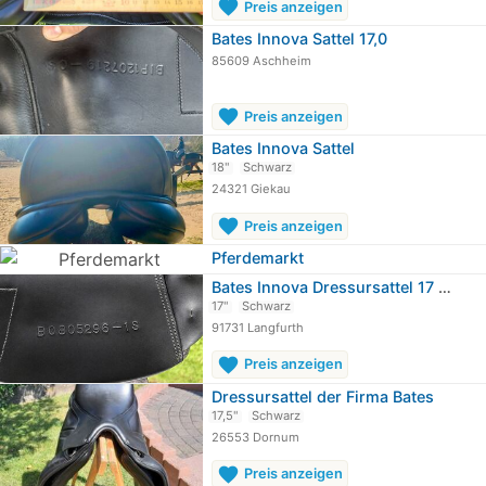
favorite
Preis anzeigen
Bates Innova Sattel 17,0
85609 Aschheim
favorite
Preis anzeigen
Bates Innova Sattel
18"
Schwarz
24321 Giekau
favorite
Preis anzeigen
Pferdemarkt
Bates Innova Dressursattel 17 bis…
17"
Schwarz
91731 Langfurth
favorite
Preis anzeigen
Dressursattel der Firma Bates
17,5"
Schwarz
26553 Dornum
favorite
Preis anzeigen