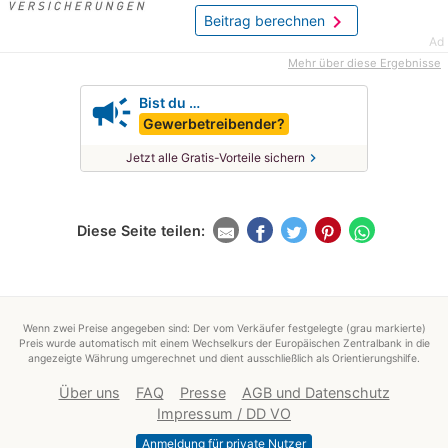
chevron_right
Beitrag berechnen
Ad
Mehr über diese Ergebnisse
campaign
Bist du …
Gewerbetreibender?
chevron_right
Jetzt alle Gratis-Vorteile sichern
Diese Seite teilen:
Wenn zwei Preise angegeben sind: Der vom Verkäufer festgelegte (grau markierte)
Preis wurde automatisch mit einem Wechselkurs der Europäischen Zentralbank in die
angezeigte Währung umgerechnet und dient ausschließlich als Orientierungshilfe.
Über uns
FAQ
Presse
AGB und Datenschutz
Impressum / DD VO
Anmeldung für private Nutzer