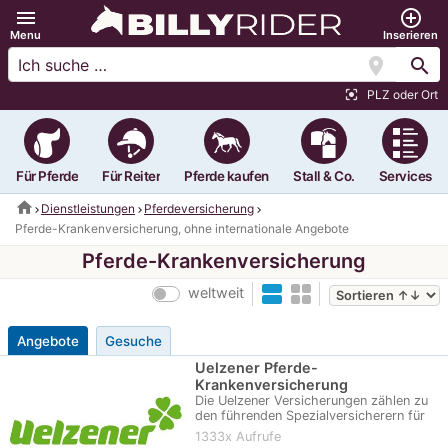
menu
add_circle_outline
Menu
Inserieren
location_on
search
PLZ oder Ort
center_focus_strong
Für Pferde
Für Reiter
Pferde kaufen
Stall & Co.
Services
home
Dienstleistungen
Pferdeversicherung
Pferde-Krankenversicherung, ohne internationale Angebote
Pferde-Krankenversicherung
weltweit
Angebote
Gesuche
Uelzener Pferde-
Krankenversicherung
Die Uelzener Versicherungen zählen zu
den führenden Spezialversicherern für
Tiere in Deutschland. Als erstes
1333x Aufrufe
deutsches…