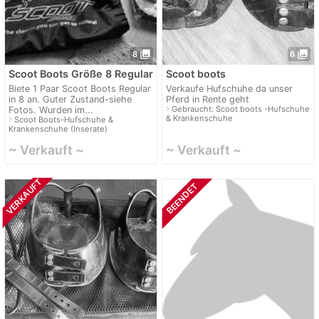
photo_library
photo_library
8
6
Scoot Boots Größe 8 Regular
Scoot boots
Biete 1 Paar Scoot Boots Regular
Verkaufe Hufschuhe da unser
in 8 an. Guter Zustand-siehe
Pferd in Rente geht
navigate_next
Gebraucht: Scoot boots -Hufschuhe
Fotos. Wurden im...
& Krankenschuhe
navigate_next
Scoot Boots-Hufschuhe &
Krankenschuhe (Inserate)
~ Verkauft ~
~ Verkauft ~
VERKAUFT
BEENDET