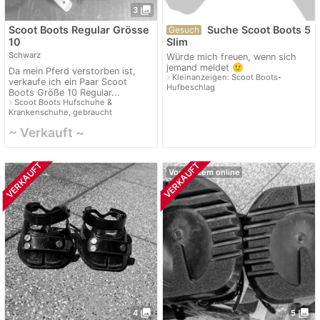
photo_library
3
Scoot Boots Regular Grösse
Suche Scoot Boots 5
Gesuch
10
Slim
Schwarz
Würde mich freuen, wenn sich
jemand meldet 🙂
Da mein Pferd verstorben ist,
navigate_next
Kleinanzeigen: Scoot Boots-
verkaufe ich ein Paar Scoot
Hufbeschlag
Boots Größe 10 Regular...
navigate_next
Scoot Boots Hufschuhe &
Krankenschuhe, gebraucht
~ Verkauft ~
VERKAUFT
VERKAUFT
Vor Kurzem online
photo_library
photo_library
4
5