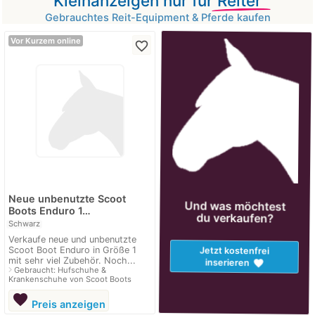
Kleinanzeigen nur für
Reiter
Gebrauchtes Reit-Equipment & Pferde kaufen
Vor Kurzem online
favorite_border
Neue unbenutzte Scoot
Und was möchtest
Boots Enduro 1…
du verkaufen?
Schwarz
Verkaufe neue und unbenutzte
Scoot Boot Enduro in Größe 1
Jetzt kostenfrei
mit sehr viel Zubehör. Noch...
favorite
inserieren
navigate_next
Gebraucht: Hufschuhe &
Krankenschuhe von Scoot Boots
favorite
Preis anzeigen