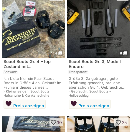
photo_library
photo_library
4
6
Scoot Boots Gr. 4 – top
Scoot Boots Gr. 3, Modell
Zustand mit…
Enduro
Schwarz
Transparent
Ich biete hier ein Paar Scoot
Größe 3, 2x getragen, gute
Boots in Größe 4 an. Gekauft im
Erfahrung gemacht, brauche
Frühjahr dieses Jahres...
aber schon Gr. 4. Gebrauchte...
navigate_next
navigate_next
Kleinanzeigen: Scoot Boots
Gebraucht: Scoot Boots -
Hufschuhe & Krankenschuhe
Hufbeschlag
favorite
favorite
Preis anzeigen
Preis anzeigen
favorite_border
favorite_border
10
25