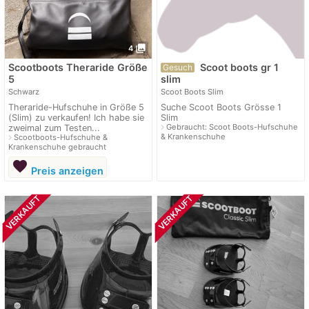
photo_library
4
Scootboots Theraride Größe
Scoot boots gr 1
Gesuch
5
slim
Schwarz
Scoot Boots Slim
Theraride-Hufschuhe in Größe 5
Suche Scoot Boots Grösse 1
(Slim) zu verkaufen! Ich habe sie
Slim
navigate_next
Gebraucht: Scoot Boots-Hufschuhe
zweimal zum Testen...
& Krankenschuhe
navigate_next
Scootboots-Hufschuhe &
Krankenschuhe gebraucht
favorite
Preis anzeigen
VERKAUFT
VERKAUFT